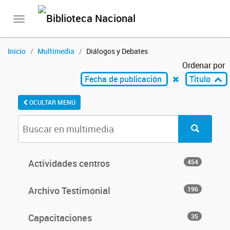
Toggle
navigation
Inicio
Multimedia
Diálogos y Debates
Ordenar por
Fecha de publicación
Titulo
OCULTAR MENÚ
Actividades centros
454
Archivo Testimonial
196
Capacitaciones
35