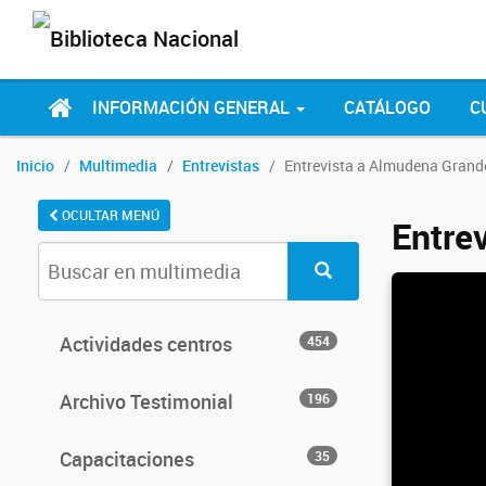
INFORMACIÓN GENERAL
CATÁLOGO
C
Inicio
Multimedia
Entrevistas
Entrevista a Almudena Grand
OCULTAR MENÚ
Entre
Actividades centros
454
Archivo Testimonial
196
Capacitaciones
35