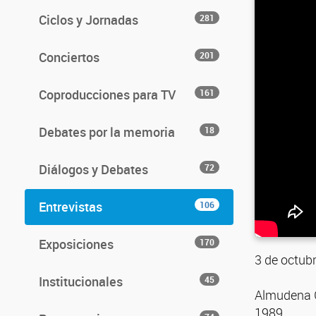
Ciclos y Jornadas
281
Conciertos
201
Coproducciones para TV
161
Debates por la memoria
18
Diálogos y Debates
72
Entrevistas
106
Exposiciones
170
3 de octubr
Institucionales
45
Almudena G
1989.