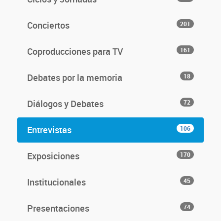
Conciertos
201
Coproducciones para TV
161
Debates por la memoria
18
Diálogos y Debates
72
Entrevistas
106
Exposiciones
170
Institucionales
45
Presentaciones
74