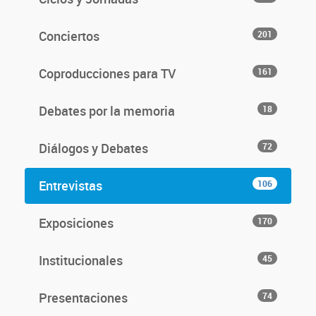
Conciertos
201
Coproducciones para TV
161
Debates por la memoria
18
Diálogos y Debates
72
Entrevistas
106
Exposiciones
170
Institucionales
45
Presentaciones
74