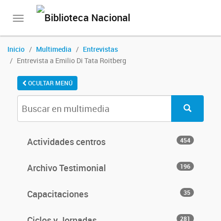
Toggle
navigation
Inicio
Multimedia
Entrevistas
Entrevista a Emilio Di Tata Roitberg
OCULTAR MENÚ
Actividades centros
454
Archivo Testimonial
196
Capacitaciones
35
Ciclos y Jornadas
281