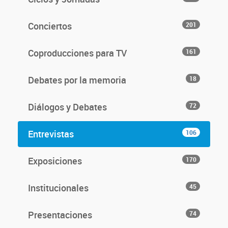
Conciertos
201
Coproducciones para TV
161
Debates por la memoria
18
Diálogos y Debates
72
Entrevistas
106
Exposiciones
170
Institucionales
45
Presentaciones
74