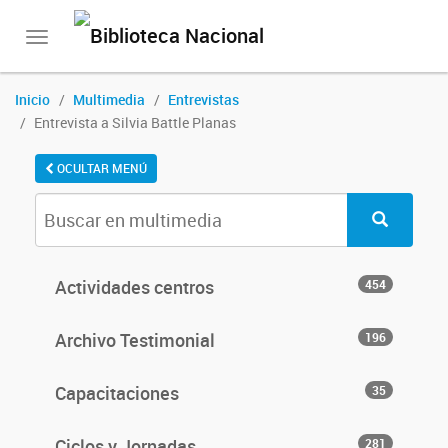
Toggle
navigation
Inicio
Multimedia
Entrevistas
Entrevista a Silvia Battle Planas
OCULTAR MENÚ
Actividades centros
454
Archivo Testimonial
196
Capacitaciones
35
Ciclos y Jornadas
281