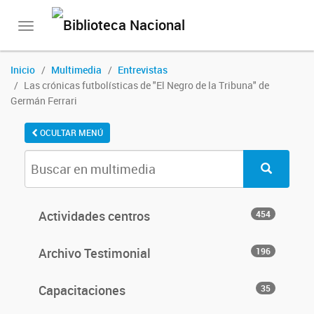
Toggle
navigation
Inicio
Multimedia
Entrevistas
Las crónicas futbolísticas de "El Negro de la Tribuna" de
Germán Ferrari
OCULTAR MENÚ
Actividades centros
454
Archivo Testimonial
196
Capacitaciones
35