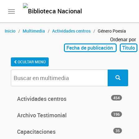
Toggle
navigation
Inicio
Multimedia
Actividades centros
Género Poesía
Ordenar por
Fecha de publicación
Titulo
OCULTAR MENÚ
Actividades centros
454
Archivo Testimonial
196
Capacitaciones
35