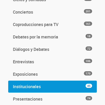
Conciertos
201
Coproducciones para TV
161
Debates por la memoria
18
Diálogos y Debates
72
Entrevistas
106
Exposiciones
170
Institucionales
45
Presentaciones
74