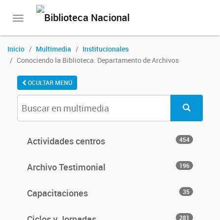
Toggle
navigation
Inicio
Multimedia
Institucionales
Conociendo la Biblioteca. Departamento de Archivos
OCULTAR MENÚ
Actividades centros
454
Archivo Testimonial
196
Capacitaciones
35
Ciclos y Jornadas
281