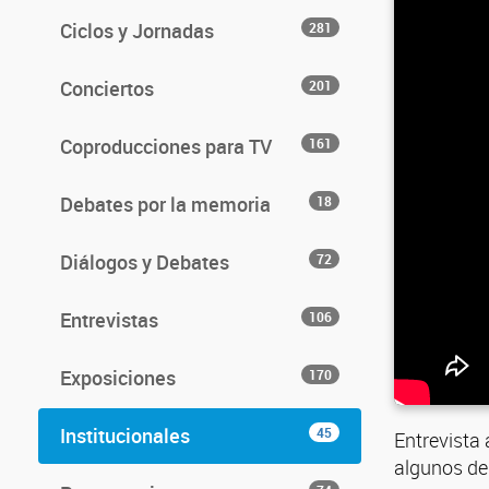
Ciclos y Jornadas
281
Conciertos
201
Coproducciones para TV
161
Debates por la memoria
18
Diálogos y Debates
72
Entrevistas
106
Exposiciones
170
Institucionales
45
Entrevista 
algunos de