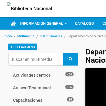
INFORMACIÓN GENERAL
CATÁLOGO
C
Inicio
Multimedia
Institucionales
Departamento de Microfil
OCULTAR MENÚ
Depar
Nacio
Actividades centros
454
Archivo Testimonial
196
Capacitaciones
35