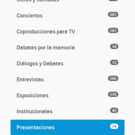
Conciertos
201
Coproducciones para TV
161
Debates por la memoria
18
Diálogos y Debates
72
Entrevistas
106
Exposiciones
170
Institucionales
45
Presentaciones
74