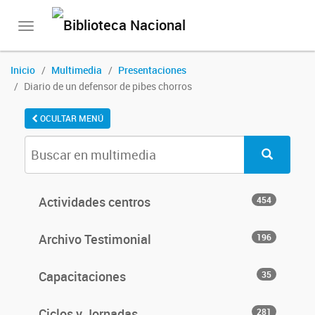
Toggle
navigation
Inicio
Multimedia
Presentaciones
Diario de un defensor de pibes chorros
OCULTAR MENÚ
Actividades centros
454
Archivo Testimonial
196
Capacitaciones
35
Ciclos y Jornadas
281