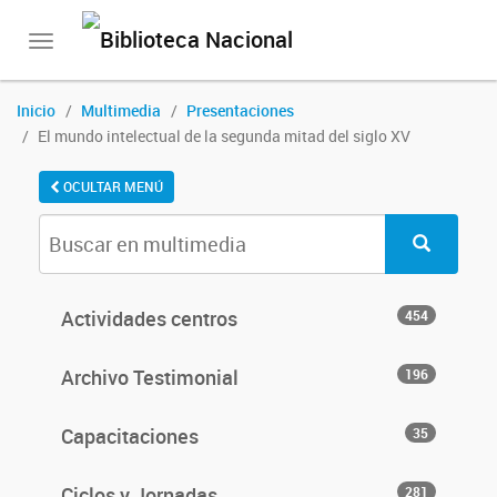
Toggle
navigation
Inicio
Multimedia
Presentaciones
El mundo intelectual de la segunda mitad del siglo XV
OCULTAR MENÚ
Actividades centros
454
Archivo Testimonial
196
Capacitaciones
35
Ciclos y Jornadas
281