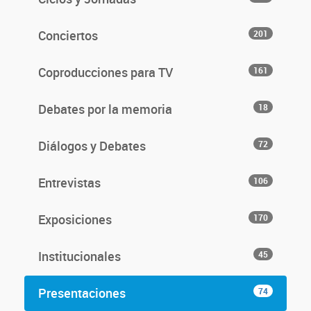
Conciertos
201
Coproducciones para TV
161
Debates por la memoria
18
Diálogos y Debates
72
Entrevistas
106
Exposiciones
170
Institucionales
45
Presentaciones
74