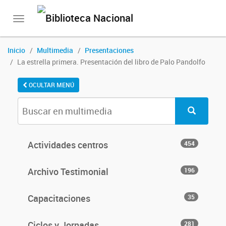
Toggle
navigation
Inicio
Multimedia
Presentaciones
La estrella primera. Presentación del libro de Palo Pandolfo
OCULTAR MENÚ
Actividades centros
454
Archivo Testimonial
196
Capacitaciones
35
Ciclos y Jornadas
281