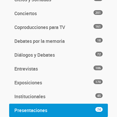
Conciertos
201
Coproducciones para TV
161
Debates por la memoria
18
Diálogos y Debates
72
Entrevistas
106
Exposiciones
170
Institucionales
45
Presentaciones
74