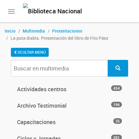
Toggle
navigation
Inicio
Multimedia
Presentaciones
La puta diabla. Presentación del libro de Fito Páez
OCULTAR MENÚ
Actividades centros
454
Archivo Testimonial
196
Capacitaciones
35
Ciclos y Jornadas
281