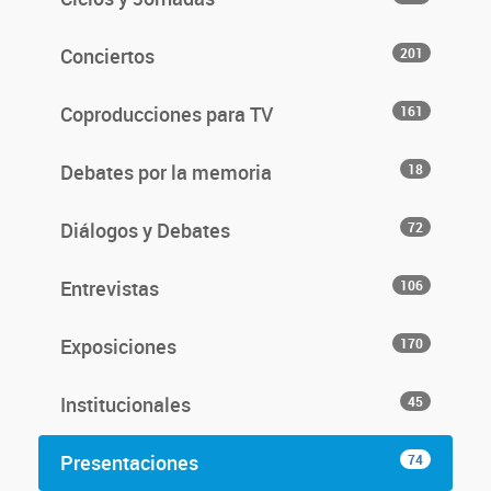
Conciertos
201
Coproducciones para TV
161
Debates por la memoria
18
Diálogos y Debates
72
Entrevistas
106
Exposiciones
170
Institucionales
45
Presentaciones
74