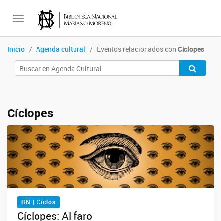
Toggle
Inicio
Agenda cultural
Eventos relacionados con
Cíclopes
navigation
Cíclopes
BN | Ciclos
Cíclopes: Al faro