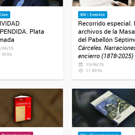
Cine
BN | Eventos
IVIDAD
Recorrido especial.
PENDIDA. Plata
archivos de la Masa
mada
del Pabellón Séptim
Cárceles. Narraciones
/06/25
:30 hs.
encierro (1878-2025)
19/06/25
11:00 hs.