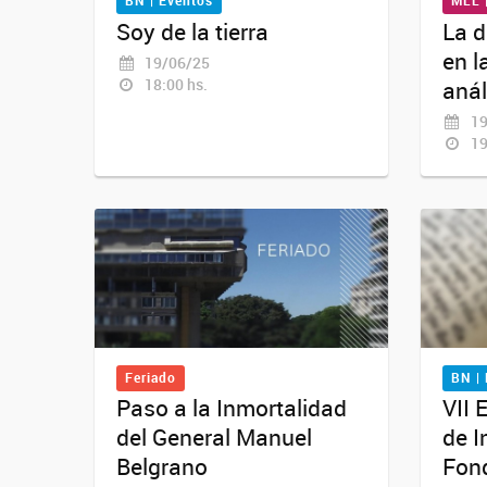
BN | Eventos
MLL 
Soy de la tierra
La d
en l
19/06/25
18:00 hs.
anál
19
19
Feriado
BN |
Paso a la Inmortalidad
VII 
del General Manuel
de I
Belgrano
Fon