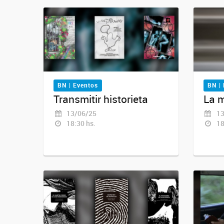
BN | Eventos
BN |
Transmitir historieta
La 
13/06/25
13
18:30 hs.
18