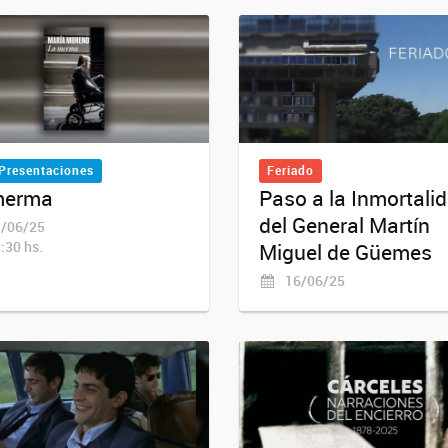
 Presentaciones
Feriado
merma
Paso a la Inmortali
del General Martín
/06/25
:30 hs.
Miguel de Güemes
16/06/25