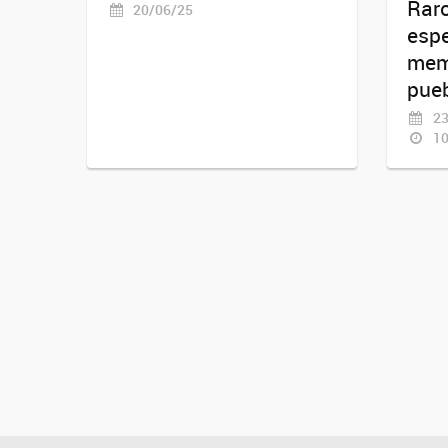
Raro
20/06/25
espe
memo
pue
23
10