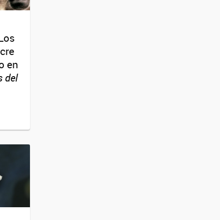
 Los
cre
o en
 del