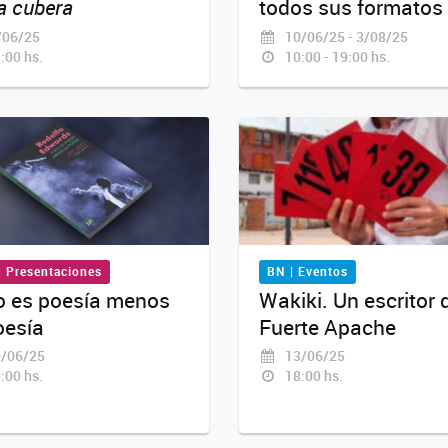
ia cubera
todos sus formatos
06/25
10/06/25 - 3/08/25
:00 hs.
10:00 - 19:00 hs.
| Presentaciones
BN | Eventos
o es poesía menos
Wakiki. Un escritor 
oesía
Fuerte Apache
/06/25
13/06/25
:00 hs.
18:00 hs.