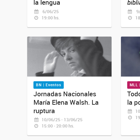
la lengua
bibl
6/06/25
9/
19:00 hs.
18
BN | Eventos
MLL 
Jornadas Nacionales
Tod
María Elena Walsh. La
la p
ruptura
10
19
10/06/25 - 13/06/25
15:00 - 20:00 hs.