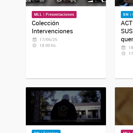
MLL | Presentaciones
BN | 
Colección
ACT
Intervenciones
SUS
que
17/06/25
18:00 hs.
18
17