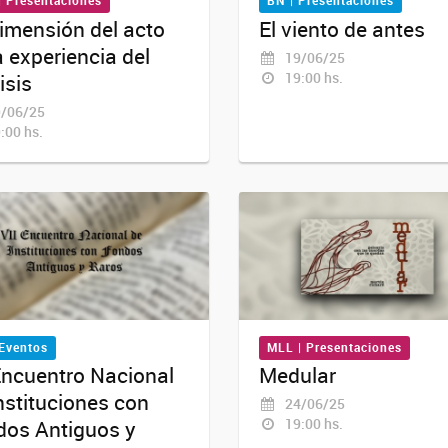
| Presentaciones
BN | Presentaciones
imensión del acto
El viento de antes
a experiencia del
19/06/25
19:00 hs.
isis
/06/25
:00 hs.
 Eventos
MLL | Presentaciones
Encuentro Nacional
Medular
nstituciones con
24/06/25
19:00 hs.
dos Antiguos y