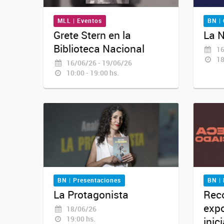
MLL | Eventos
BN | 
Grete Stern en la
La N
Biblioteca Nacional
16
18
16/06/26 - 19/06/26
10:00 - 19:00 hs.
BN | Presentaciones
BN |
La Protagonista
Reco
expo
18/06/26
19:00 hs.
inic