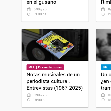
en el gusano
Rim
5/06/26
8/
19:00 hs.
19
MLL | Presentaciones
BN |
Notas musicales de un
Un o
periodista cultural.
¿en 
Entrevistas (1967-2025)
tra
9/06/26
10
18:00 hs.
18