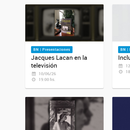
BN | Presentaciones
BN |
Jacques Lacan en la
Incl
televisión
12
18
10/06/26
19:00 hs.