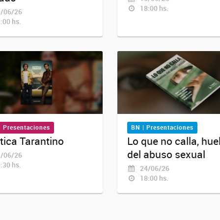
18:00 hs.
/06/26
:00 hs.
| Presentaciones
BN | Presentaciones
tica Tarantino
Lo que no calla, hue
del abuso sexual
/06/26
:30 hs.
24/06/26
18:00 hs.