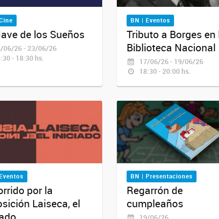
Cine
BN | Eventos
ave de los Sueños
Tributo a Borges en 
Biblioteca Nacional
/06/26 - 23/06/26
:30 - 18:30 hs.
17/06/26 - 19/06/26
18:30 - 20:00 hs.
 Eventos
BN | Presentaciones
rrido por la
Regarrón de
sición Laiseca, el
cumpleaños
iado
19/06/26