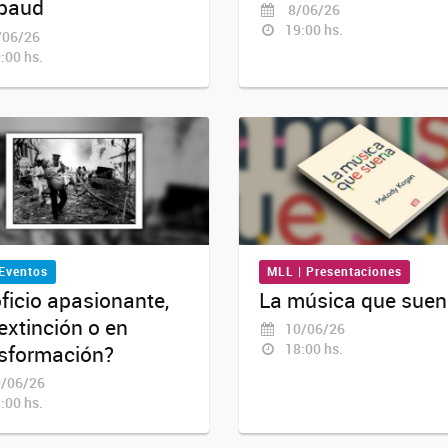
baud
8/06/26
19:00 hs.
06/26
:00 hs.
 Eventos
MLL | Presentaciones
ficio apasionante,
La música que sue
extinción o en
10/06/26
18:00 hs.
nsformación?
/06/26
:00 hs.