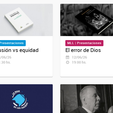
 Presentaciones
MLL | Presentaciones
usión vs equidad
El error de Dios
/06/26
12/06/26
:30 hs.
19:00 hs.