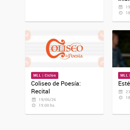
19
18
MLL | Ciclos
MLL 
Coliseo de Poesía:
Esté
Recital
23
18
19/06/26
19:00 hs.