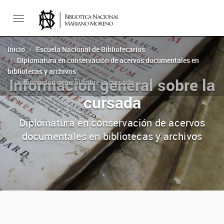
Toggle
Inicio
Escuela Nacional de Bibliotecarios
Diplomatura en conservación de acervos documentales en
navigation
bibliotecas y archivos
Información general sobre la
Información general sobre la cursada
cursada
Diplomatura en conservación de acervos
documentales en bibliotecas y archivos