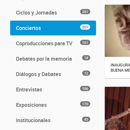
Ciclos y Jornadas
281
Conciertos
201
Coproducciones para TV
161
Debates por la memoria
18
INAUGURA
BUENA ME
Diálogos y Debates
72
Entrevistas
106
Exposiciones
170
Institucionales
45