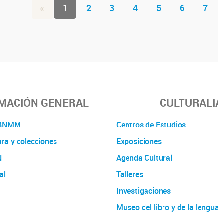
«
1
2
3
4
5
6
7
MACIÓN GENERAL
CULTURALI
a BNMM
Centros de Estudios
ura y colecciones
Exposiciones
N
Agenda Cultural
al
Talleres
Investigaciones
Museo del libro y de la lengu