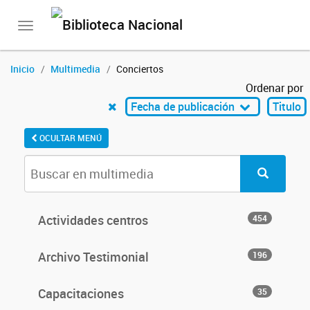
Toggle
navigation
Inicio
Multimedia
Conciertos
Ordenar por
Fecha de publicación
Titulo
OCULTAR MENÚ
Actividades centros
454
Archivo Testimonial
196
Capacitaciones
35