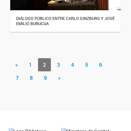
DIÁLOGO PÚBLICO ENTRE CARLO GINZBURG Y JOSÉ
EMILIO BURUCÚA
«
1
2
3
4
5
6
7
8
9
»