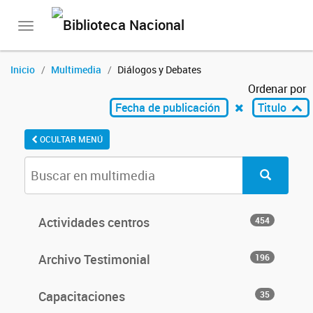
Toggle
navigation
Inicio
Multimedia
Diálogos y Debates
Ordenar por
Fecha de publicación
Titulo
OCULTAR MENÚ
Actividades centros
454
Archivo Testimonial
196
Capacitaciones
35