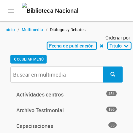
Toggle
navigation
Inicio
Multimedia
Diálogos y Debates
Ordenar por
Fecha de publicación
Titulo
OCULTAR MENÚ
Actividades centros
454
Archivo Testimonial
196
Capacitaciones
35