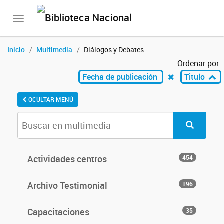
Toggle
navigation
Inicio
Multimedia
Diálogos y Debates
Ordenar por
Fecha de publicación
Titulo
OCULTAR MENÚ
Actividades centros
454
Archivo Testimonial
196
Capacitaciones
35