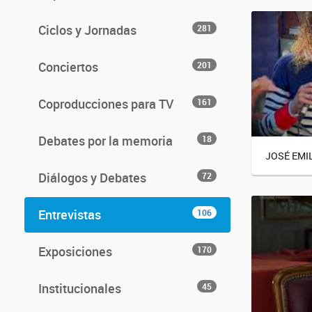
Ciclos y Jornadas
281
Conciertos
201
Coproducciones para TV
161
Debates por la memoria
18
JOSÉ EMI
Diálogos y Debates
72
Entrevistas
106
Exposiciones
170
Institucionales
45