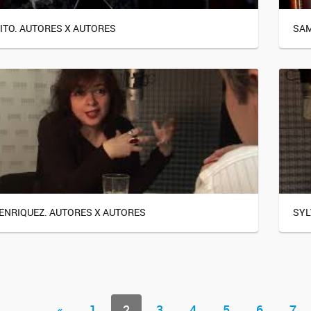
ZITO. AUTORES X AUTORES
SAM
ENRIQUEZ. AUTORES X AUTORES
SYL
«
1
2
3
4
5
6
7