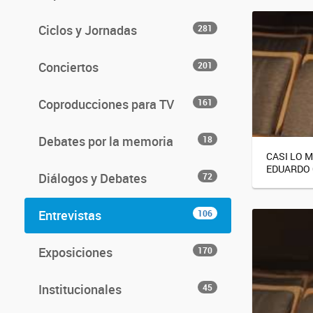
Ciclos y Jornadas
281
Conciertos
201
Coproducciones para TV
161
Debates por la memoria
18
CASI LO 
EDUARDO
Diálogos y Debates
72
Entrevistas
106
Exposiciones
170
Institucionales
45