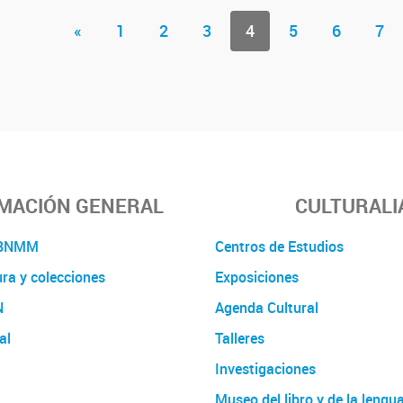
«
1
2
3
4
5
6
7
MACIÓN GENERAL
CULTURALI
a BNMM
Centros de Estudios
ura y colecciones
Exposiciones
N
Agenda Cultural
al
Talleres
Investigaciones
Museo del libro y de la lengu