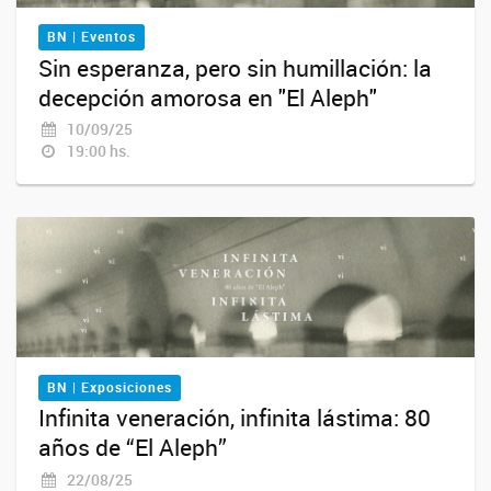
BN | Eventos
Sin esperanza, pero sin humillación: la
decepción amorosa en "El Aleph"
10/09/25
19:00 hs.
BN | Exposiciones
Infinita veneración, infinita lástima: 80
años de “El Aleph”
22/08/25