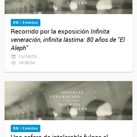
BN | Eventos
Recorrido por la exposición
Infinita
veneración, infinita lástima: 80 años de "El
Aleph"
15/10/25
18:00 hs.
BN | Eventos
Una esfera de intolerable fulgor: el