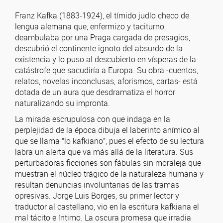
Franz Kafka (1883-1924), el tímido judío checo de
lengua alemana que, enfermizo y taciturno,
deambulaba por una Praga cargada de presagios,
descubrió el continente ignoto del absurdo de la
existencia y lo puso al descubierto en vísperas de la
catástrofe que sacudiría a Europa. Su obra ‒cuentos,
relatos, novelas inconclusas, aforismos, cartas‒ está
dotada de un aura que desdramatiza el horror
naturalizando su impronta.
La mirada escrupulosa con que indaga en la
perplejidad de la época dibuja el laberinto anímico al
que se llama “lo kafkiano”, pues el efecto de su lectura
labra un alerta que va más allá de la literatura. Sus
perturbadoras ficciones son fábulas sin moraleja que
muestran el núcleo trágico de la naturaleza humana y
resultan denuncias involuntarias de las tramas
opresivas. Jorge Luis Borges, su primer lector y
traductor al castellano, vio en la escritura kafkiana el
mal tácito e íntimo. La oscura promesa que irradia