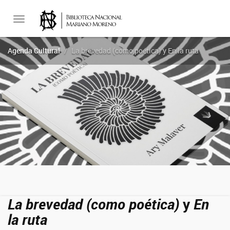
Toggle
Agenda Cultural
La brevedad (como poética) y En la ruta
navigation
La brevedad (como poética)
y
En
la ruta