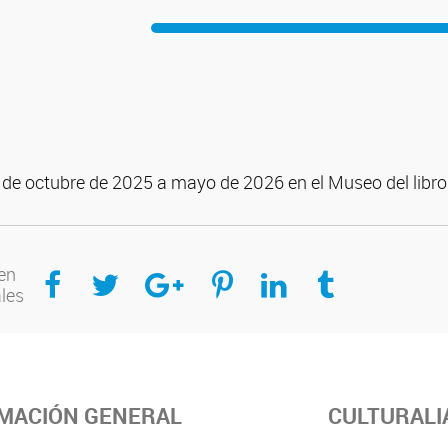
 de octubre de 2025 a mayo de 2026 en el Museo del libro 
Compartir en Facebook
Compartir en Twitter
Compartir en Google Plus
Compartir en Pinterest
Compartir en Linkedin
Compartir en Tumblr
en
ales
MACIÓN GENERAL
CULTURALI