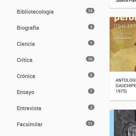
Josefa Pon
Bibliotecología
14
Biografía
3
Ciencia
1
Crítica
10
Crónica
5
ANTOLOG
GAUCHIPE
1975)
Ensayo
7
Entrevista
3
Facsimilar
11