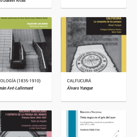
o Daniel Arias
OLOGÍA (1835-1910)
CALFUCURÁ
mán Avé-Lallemant
Álvaro Yunque