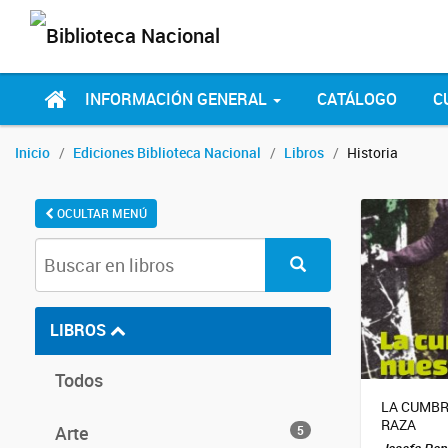
INFORMACIÓN GENERAL
CATÁLOGO
C
Inicio
Ediciones Biblioteca Nacional
Libros
Historia
OCULTAR MENÚ
LIBROS
Todos
LA CUMBR
RAZA
Arte
5