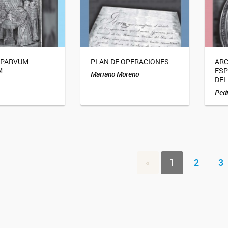
 PARVUM
PLAN DE OPERACIONES
ARC
M
ESP
Mariano Moreno
DEL
Pedr
«
1
2
3