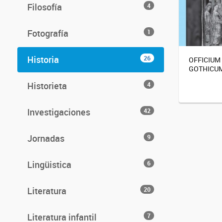
Filosofía
4
Fotografía
1
Historia
26
OFFICIUM
GOTHICU
Historieta
4
Investigaciones
42
Jornadas
9
Lingüistica
6
Literatura
20
Literatura infantil
7