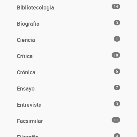
Bibliotecología
14
Biografía
3
Ciencia
1
Crítica
10
Crónica
5
Ensayo
7
Entrevista
3
Facsimilar
11
4