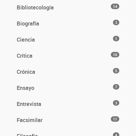
Bibliotecología
14
Biografía
3
Ciencia
1
Crítica
10
Crónica
5
Ensayo
7
Entrevista
3
Facsimilar
11
4