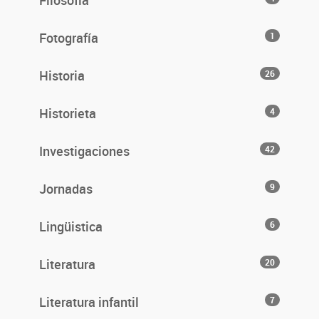
Filosofía
Fotografía
1
Historia
26
Historieta
4
Investigaciones
42
Jornadas
9
Lingüistica
6
Literatura
20
Literatura infantil
7