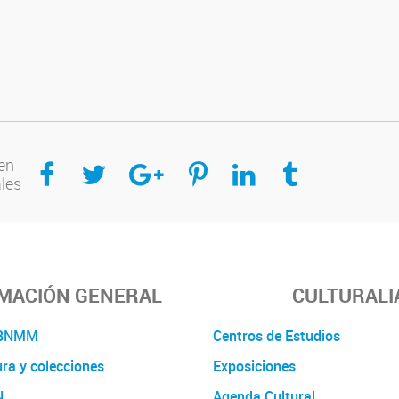
Compartir en Facebook
Compartir en Twitter
Compartir en Google Plus
Compartir en Pinterest
Compartir en Linkedin
Compartir en Tumblr
en
ales
MACIÓN GENERAL
CULTURALI
a BNMM
Centros de Estudios
ura y colecciones
Exposiciones
N
Agenda Cultural