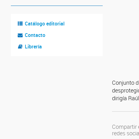
Catálogo editorial
Contacto
Librería
Conjunto de
desprotegid
dirigía Raú
Compartir 
redes soci