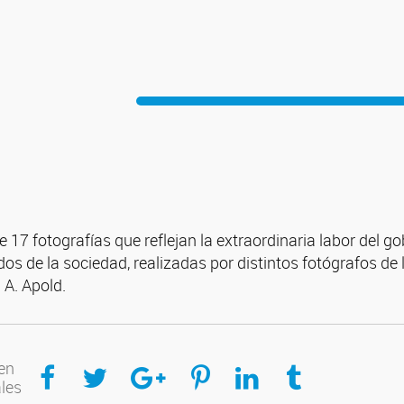
 17 fotografías que reflejan la extraordinaria labor del g
os de la sociedad, realizadas por distintos fotógrafos d
l A. Apold.
Compartir en Facebook
Compartir en Twitter
Compartir en Google Plus
Compartir en Pinterest
Compartir en Linkedin
Compartir en Tumblr
en
ales