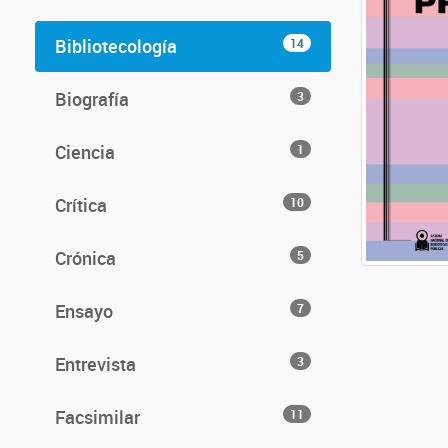
Bibliotecología
14
Biografía
3
Ciencia
1
Crítica
10
Crónica
5
Ensayo
7
Entrevista
3
Facsimilar
11