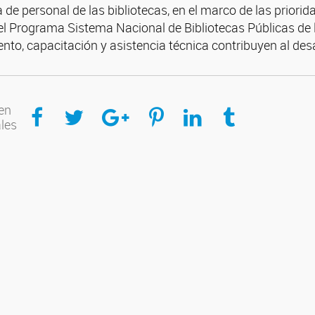
de personal de las bibliotecas, en el marco de las prioridad
 Programa Sistema Nacional de Bibliotecas Públicas de l
to, capacitación y asistencia técnica contribuyen al desar
Compartir en Facebook
Compartir en Twitter
Compartir en Google Plus
Compartir en Pinterest
Compartir en Linkedin
Compartir en Tumblr
en
ales