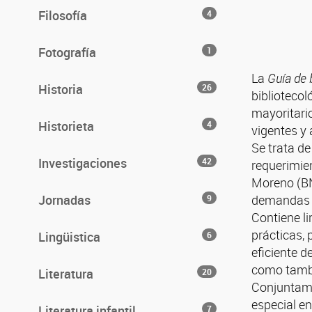
Filosofía
4
Fotografía
1
La
Guía de 
Historia
26
bibliotecol
mayoritario
Historieta
4
vigentes y 
Se trata de
Investigaciones
42
requerimien
Moreno (BNM
Jornadas
demandas e
9
Contiene l
prácticas, 
Lingüistica
6
eficiente d
como tambié
Literatura
20
Conjuntam
especial en
Literatura infantil
7