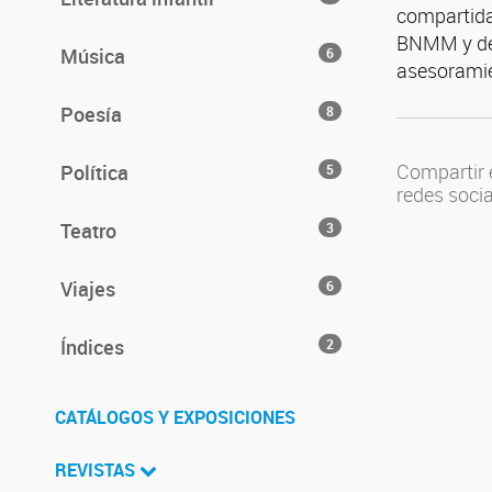
compartida 
BNMM y del
Música
6
asesoramien
Poesía
8
Compartir 
Política
5
redes soci
Teatro
3
Viajes
6
Índices
2
CATÁLOGOS Y EXPOSICIONES
REVISTAS