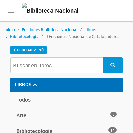
Toggle
navigation
Inicio
Ediciones Biblioteca Nacional
Libros
Bibliotecología
II Encuentro Nacional de Catalogadores
OCULTAR MENÚ
LIBROS
Todos
Arte
5
Bibliotecología
14