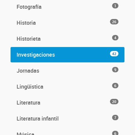
Fotografía
1
Historia
26
Historieta
4
Investigaciones
42
Jornadas
9
Lingüistica
6
Literatura
20
Literatura infantil
7
Música
6