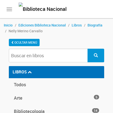
Toggle
navigation
Inicio
Ediciones Biblioteca Nacional
Libros
Biografía
Nelly Merino Carvallo
OCULTAR MENÚ
LIBROS
Todos
Arte
5
Bibliotecología
14