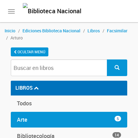
Toggle
navigation
Inicio
Ediciones Biblioteca Nacional
Libros
Facsimilar
Arturo
OCULTAR MENÚ
LIBROS
Todos
Arte
5
Bibliotecología
14