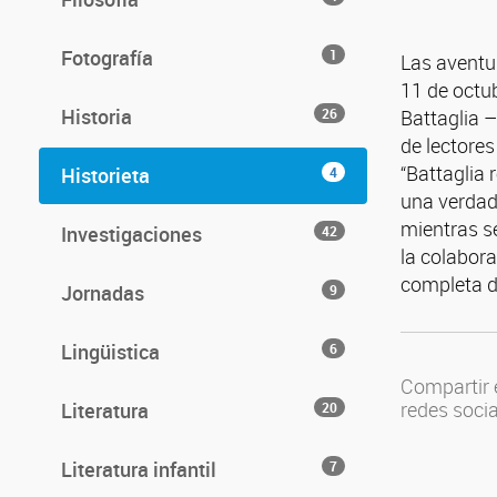
Fotografía
1
Las aventu
11 de octu
Historia
26
Battaglia –
de lectores
“Battaglia
Historieta
4
una verdade
mientras se
Investigaciones
42
la colabora
completa d
Jornadas
9
Lingüistica
6
Compartir 
redes soci
Literatura
20
Literatura infantil
7