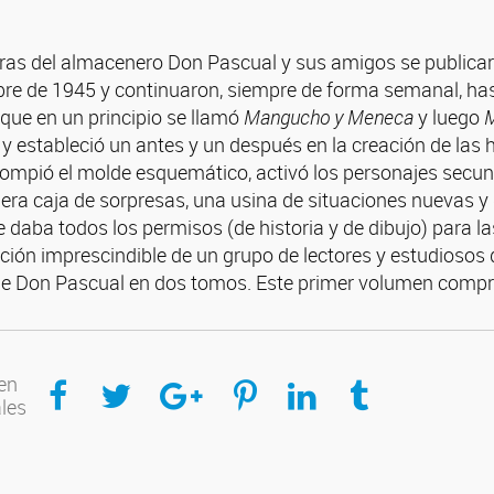
ras del almacenero Don Pascual y sus amigos se publicaro
bre de 1945 y continuaron, siempre de forma semanal, has
que en un principio se llamó
Mangucho y Meneca
y luego
M
 y estableció un antes y un después en la creación de las
 rompió el molde esquemático, activó los personajes secu
ra caja de sorpresas, una usina de situaciones nuevas y 
 daba todos los permisos (de historia y de dibujo) para la
ción imprescindible de un grupo de lectores y estudiosos d
e Don Pascual en dos tomos. Este primer volumen compren
Compartir en Facebook
Compartir en Twitter
Compartir en Google Plus
Compartir en Pinterest
Compartir en Linkedin
Compartir en Tumblr
en
ales