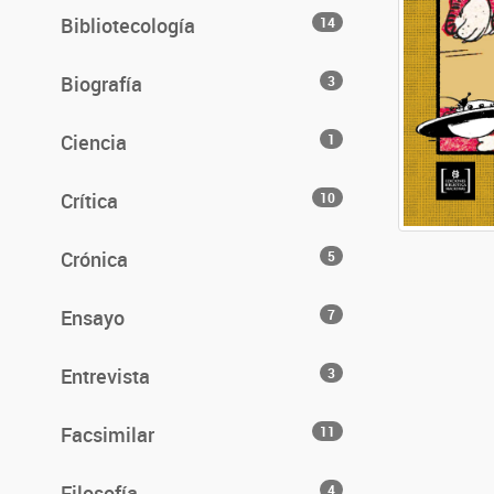
Bibliotecología
14
Biografía
3
Ciencia
1
Crítica
10
Crónica
5
Ensayo
7
Entrevista
3
Facsimilar
11
Filosofía
4