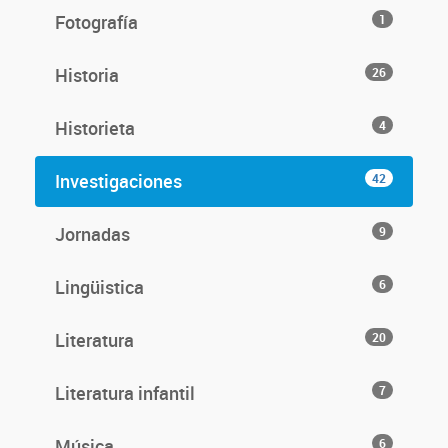
Fotografía
1
Historia
26
Historieta
4
Investigaciones
42
Jornadas
9
Lingüistica
6
Literatura
20
Literatura infantil
7
Música
6