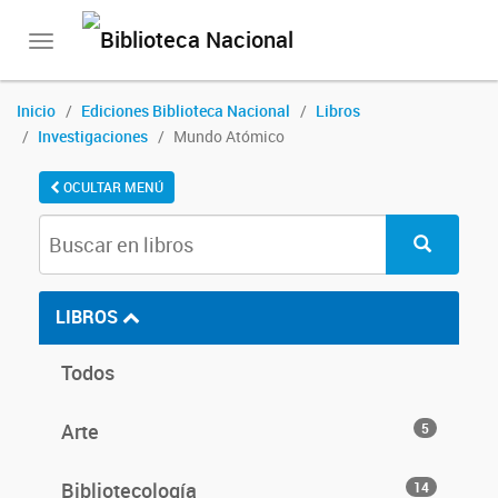
Toggle
navigation
Inicio
Ediciones Biblioteca Nacional
Libros
Investigaciones
Mundo Atómico
OCULTAR MENÚ
LIBROS
Todos
Arte
5
Bibliotecología
14