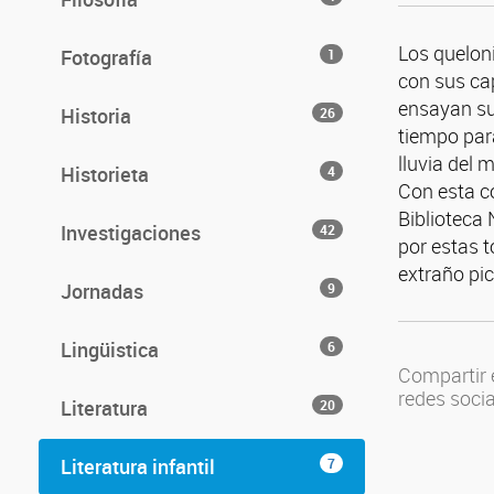
Los queloni
Fotografía
1
con sus ca
ensayan su
Historia
26
tiempo para
lluvia del
Historieta
4
Con esta c
Biblioteca
Investigaciones
42
por estas t
extraño pic
Jornadas
9
Lingüistica
6
Compartir 
redes soci
Literatura
20
Literatura infantil
7