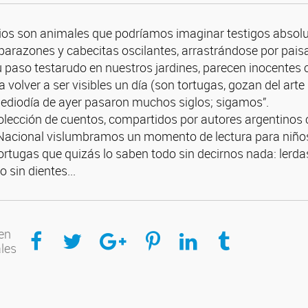
os son animales que podríamos imaginar testigos absoluto
parazones y cabecitas oscilantes, arrastrándose por pai
 paso testarudo en nuestros jardines, parecen inocentes
 volver a ser visibles un día (son tortugas, gozan del arte 
 mediodía de ayer pasaron muchos siglos; sigamos”.
olección de cuentos, compartidos por autores argentinos
 Nacional vislumbramos un momento de lectura para niño
ortugas que quizás lo saben todo sin decirnos nada: lerda
o sin dientes...
Compartir en Facebook
Compartir en Twitter
Compartir en Google Plus
Compartir en Pinterest
Compartir en Linkedin
Compartir en Tumblr
en
ales