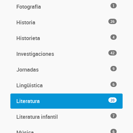
Fotografía
1
Historia
26
Historieta
4
Investigaciones
42
Jornadas
9
Lingüistica
6
Literatura
20
Literatura infantil
7
Música
6