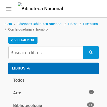
Toggle
navigation
Inicio
Ediciones Biblioteca Nacional
Libros
Literatura
Con la guadaña al hombro
OCULTAR MENÚ
LIBROS
Todos
Arte
5
Bibliotecología
14