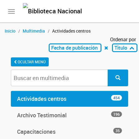
Toggle
navigation
Inicio
Multimedia
Actividades centros
Ordenar por
Fecha de publicación
Titulo
OCULTAR MENÚ
Actividades centros
454
Archivo Testimonial
196
Capacitaciones
35