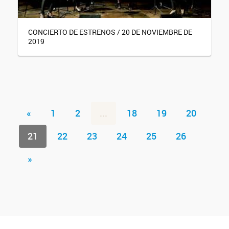
CONCIERTO DE ESTRENOS / 20 DE NOVIEMBRE DE
2019
«
1
2
...
18
19
20
21
22
23
24
25
26
»