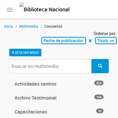
Toggle
navigation
Inicio
Multimedia
Conciertos
Ordenar por
Fecha de publicación
Titulo
OCULTAR MENÚ
Actividades centros
454
Archivo Testimonial
196
Capacitaciones
35