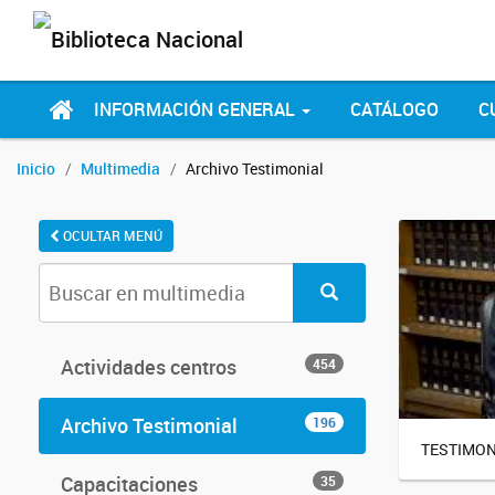
INFORMACIÓN GENERAL
CATÁLOGO
C
Inicio
Multimedia
Archivo Testimonial
OCULTAR MENÚ
Actividades centros
454
Archivo Testimonial
196
TESTIMONI
Capacitaciones
35