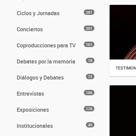
Ciclos y Jornadas
281
Conciertos
201
Coproducciones para TV
161
Debates por la memoria
18
TESTIMONI
Diálogos y Debates
72
Entrevistas
106
Exposiciones
170
Institucionales
45