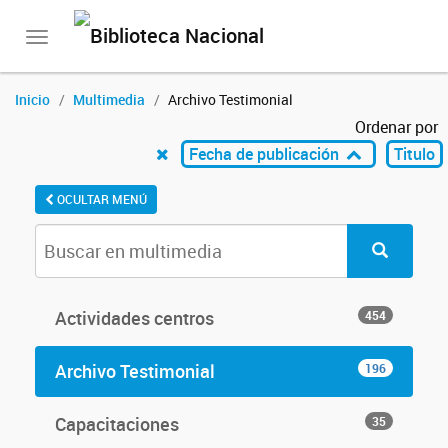
Toggle
navigation
Inicio
Multimedia
Archivo Testimonial
Ordenar por
Fecha de publicación
Titulo
OCULTAR MENÚ
Actividades centros
454
Archivo Testimonial
196
Capacitaciones
35