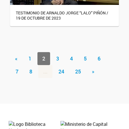
TESTIMONIO DE ARNALDO JORGE “LALO” PIÑÓN /
19 DE OCTUBRE DE 2023
«
1
2
3
4
5
6
7
8
...
24
25
»