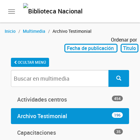
Toggle
navigation
Inicio
Multimedia
Archivo Testimonial
Ordenar por
Fecha de publicación
Titulo
OCULTAR MENÚ
Actividades centros
454
Archivo Testimonial
196
Capacitaciones
35