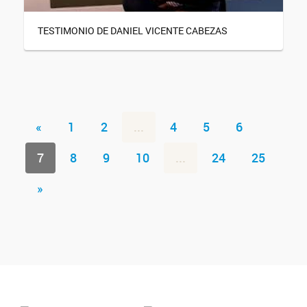
TESTIMONIO DE DANIEL VICENTE CABEZAS
«
1
2
...
4
5
6
7
8
9
10
...
24
25
»