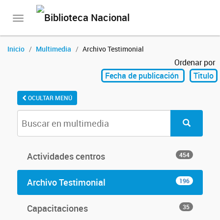
Toggle
navigation
Inicio
Multimedia
Archivo Testimonial
Ordenar por
Fecha de publicación
Titulo
OCULTAR MENÚ
Actividades centros
454
Archivo Testimonial
196
Capacitaciones
35