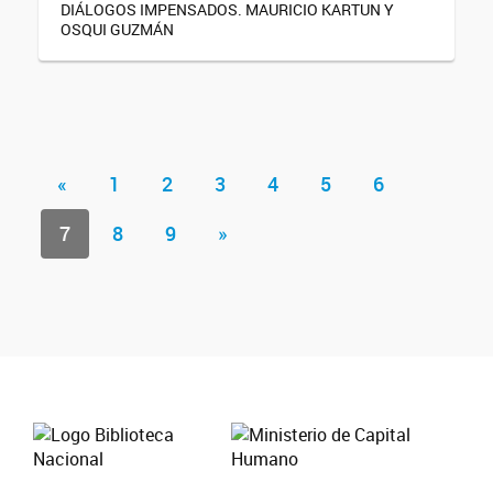
DIÁLOGOS IMPENSADOS. MAURICIO KARTUN Y
OSQUI GUZMÁN
«
1
2
3
4
5
6
7
8
9
»