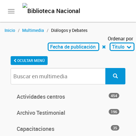
Toggle
navigation
Inicio
Multimedia
Diálogos y Debates
Ordenar por
Fecha de publicación
Titulo
OCULTAR MENÚ
Actividades centros
454
Archivo Testimonial
196
Capacitaciones
35