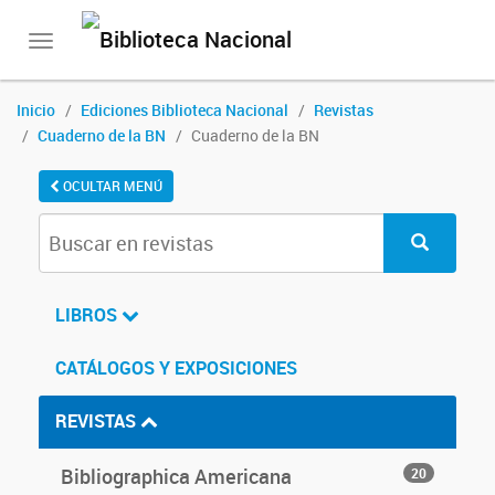
Toggle
navigation
Inicio
Ediciones Biblioteca Nacional
Revistas
Cuaderno de la BN
Cuaderno de la BN
OCULTAR MENÚ
LIBROS
CATÁLOGOS Y EXPOSICIONES
REVISTAS
Bibliographica Americana
20