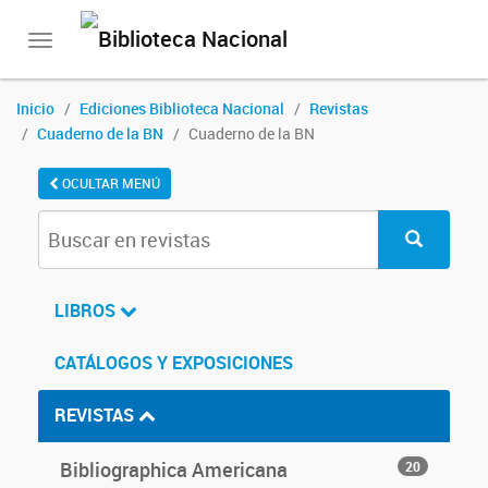
Toggle
navigation
Inicio
Ediciones Biblioteca Nacional
Revistas
Cuaderno de la BN
Cuaderno de la BN
OCULTAR MENÚ
LIBROS
CATÁLOGOS Y EXPOSICIONES
REVISTAS
Bibliographica Americana
20